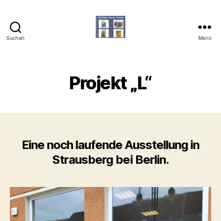
Suchen
Menü
art-
photo-
fashion-
phantasy
Projekt „L“
Eine noch laufende Ausstellung in
Strausberg bei Berlin.