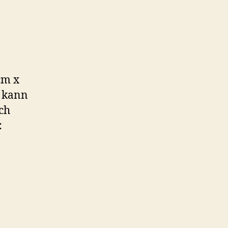
cm x
k kann
ch
: