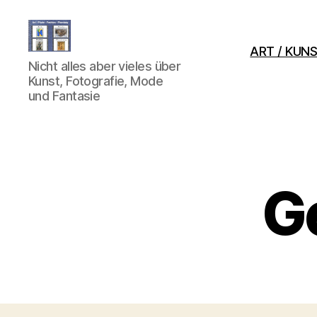
ART / KUNS
art-
Nicht alles aber vieles über
photo-
Kunst, Fotografie, Mode
fashion-
und Fantasie
phantasy
G