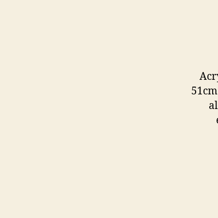
Acr
51cm;
a